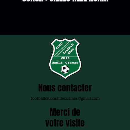
Nous contacter
footballclubastillecosmes@gmail.com
Merci de
votre visite