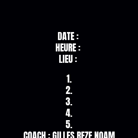
DATE :
HEURE :
LIEU :
1.
2.
3.
4.
5.
COACH : GILLES REZE NOAM